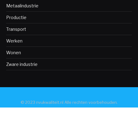
Metaalindustrie
Productie
Transport
Werken
Wonen
Zware industrie
© 2023 nvukwaliteit.nl Alle rechten voorbehouden.
Algemeen
Bedrijven
Bio-industrie
Bouw
Chemische industrie
Consument
Defensie-industrie
Duurzaamheid
Industrie
Industrie diensten