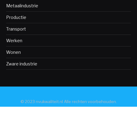
Metaalindustrie
Productie
Transport
Werken
Wonen
Zware industrie
© 2023 nvukwaliteit.nl Alle rechten voorbehouden.
Algemeen
Bedrijven
Bio-industrie
Bouw
Chemische industrie
Consument
Defensie-industrie
Duurzaamheid
Industrie
Industrie diensten