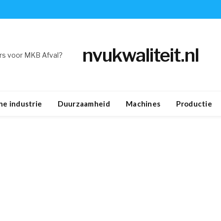
nvukwaliteit.nl
s voor MKB Afval?
e industrie
Duurzaamheid
Machines
Productie