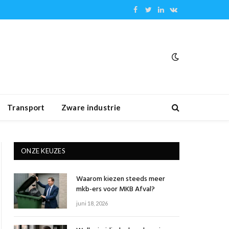
Facebook
Twitter
LinkedIn
VKontakte
Transport
Zware industrie
ONZE KEUZES
Waarom kiezen steeds meer
mkb-ers voor MKB Afval?
juni 18, 2026